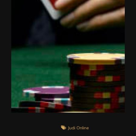
Judi Online