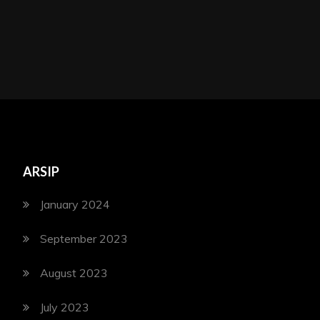
ARSIP
January 2024
September 2023
August 2023
July 2023